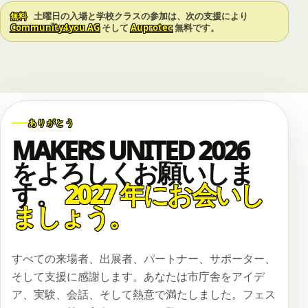
土曜日の入場と学校クラスの参加は、次の支援により
無料
Community4you AG
そして
Auprotec
無料です。
ありがとう
MAKERS UNITED 2026
をよろしくお願いしま
す。
2027 年にお会いし
ましょう。
すべての来場者、出展者、パートナー、サポーター、
そして支援に感謝します。あなたは市庁舎をアイデ
ア、実験、会話、そして熱意で満たしました。フェス