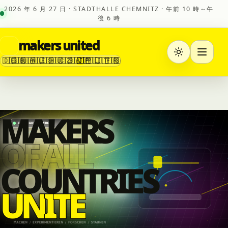
2026 年 6 月 27 日 · STADTHALLE CHEMNITZ · 午前 10 時～午
後 6 時
makers united
🇩🇪
🇬🇧
🇺🇦
🇳🇱
🇪🇸
🇭🇺
🇨🇿
🇧🇦
🇯🇵
🇵🇱
🇮🇹
🇫🇷
🇸🇮
MAKERS
OF ALL
COUNTRI
E
S
U
N
I
T
E