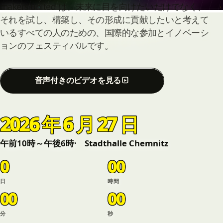
makers united は、未来に目を向けたいだけでなく、
それを試し、構築し、その形成に貢献したいと考えて
いるすべての人のための、国際的な参加とイノベーシ
ョンのフェスティバルです。
音声付きのビデオを見る
2026 年 6 月 27 日
午前10時～午後6時
Stadthalle Chemnitz
0
00
日
時間
00
00
分
秒