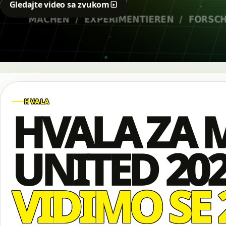
Gledajte video sa zvukom
HVALA
HVALA ZA 
UNITED 202
VIDIMO SE 