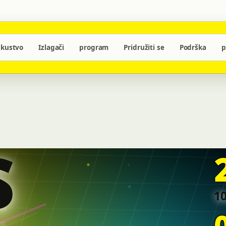
skustvo
Izlagači
program
Pridružiti se
Podrška
p
S
10