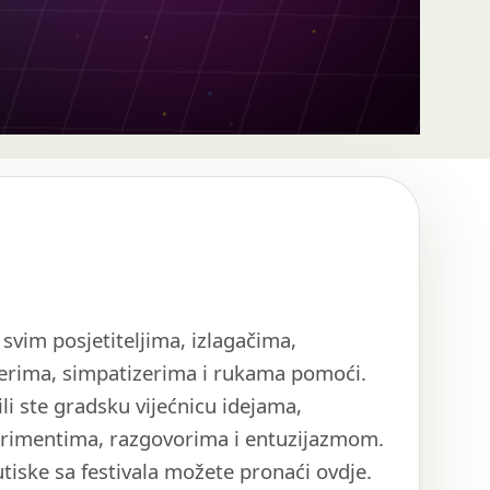
 svim posjetiteljima, izlagačima,
erima, simpatizerima i rukama pomoći.
li ste gradsku vijećnicu idejama,
rimentima, razgovorima i entuzijazmom.
utiske sa festivala možete pronaći ovdje.