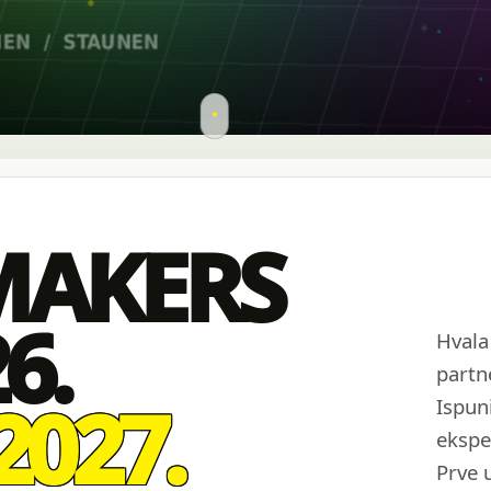
SCROLL
MAKERS
6.
Hvala
partn
2027.
Ispuni
ekspe
Prve 