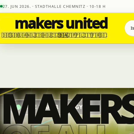
27. JUN 2026. · STADTHALLE CHEMNITZ · 10-18 H
makers united
I
🇩🇪
🇬🇧
🇺🇦
🇳🇱
🇪🇸
🇭🇺
🇨🇿
🇧🇦
🇯🇵
🇵🇱
🇮🇹
🇫🇷
🇸🇮
MAKER