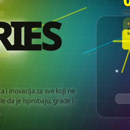
DA
I
E
S
B
o
b
i inovacija za sve koji ne
e da je isprobaju, grade i