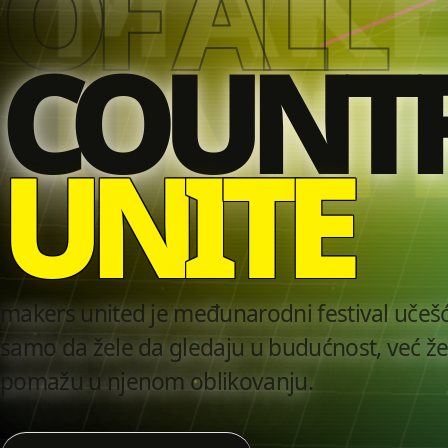
OF ALL
COUNTR
U
N
I
T
E
makers united je međunarodni festival učešća 
samo da žele da gledaju u budućnost, već žel
pomažu u njenom oblikovanju.